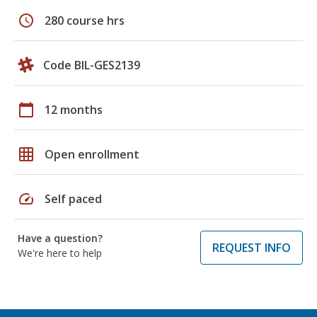
schedule
280 course hrs
Code BIL-GES2139
calendar_today
12 months
grid_on
Open enrollment
speed
Self paced
Have a question?
REQUEST INFO
We're here to help