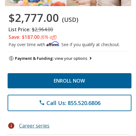
$2,777.00
(USD)
List Price:
$2,964.00
Save: $187.00
(6% off)
Affirm
Pay over time with
. See if you qualify at checkout.
Payment & Funding:
view your options
ENROLL NOW
Call Us: 855.520.6806
phone
info
Career series