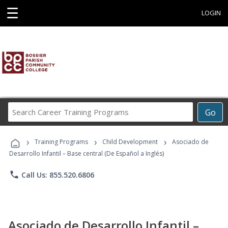
☰
LOGIN
Search
Go
Career
Training
›
›
›
Programs
Training Programs
Child Development
Asociado de
Desarrollo Infantil – Base central (De Español a Inglés)
phone
Call Us: 855.520.6806
Asociado de Desarrollo Infantil –