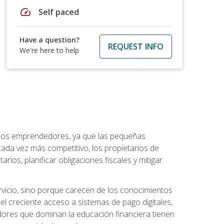
speed
Self paced
Have a question?
REQUEST INFO
We're here to help
a los emprendedores, ya que las pequeñas
da vez más competitivo, los propietarios de
ios, planificar obligaciones fiscales y mitigar
vicio, sino porque carecen de los conocimientos
el creciente acceso a sistemas de pago digitales,
dores que dominan la educación financiera tienen