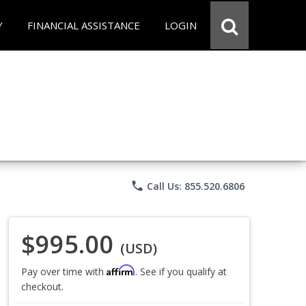
Y
FINANCIAL ASSISTANCE
LOGIN
phone
Call Us: 855.520.6806
$995.00
(USD)
Affirm
Pay over time with
. See if you qualify at
checkout.