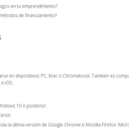
esgos en tu emprendimiento?
 métodos de financiamiento?
s
zarse en dispositivos PC, Mac o Chromebook. También es compa
 o iOS.
indows 10 o posterior.
erior.
a la última versión de Google Chrome o Mozilla Firefox. Micro