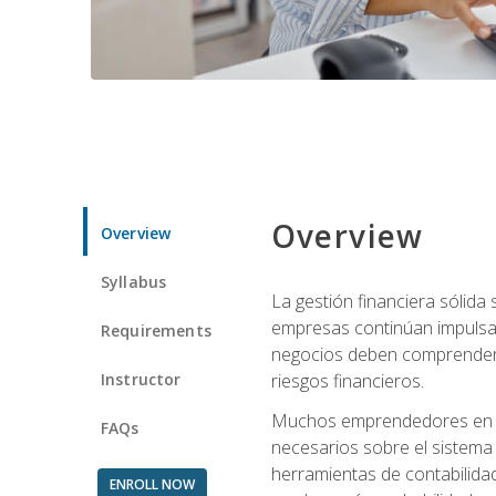
Overview
Overview
Syllabus
La gestión financiera sólid
empresas continúan impulsan
Requirements
negocios deben comprender cóm
Instructor
riesgos financieros.
Muchos emprendedores en eta
FAQs
necesarios sobre el sistema 
herramientas de contabilida
ENROLL NOW