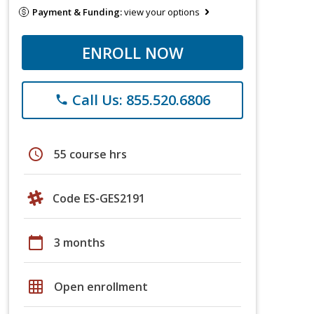
Payment & Funding:
view your options
ENROLL NOW
Call Us: 855.520.6806
phone
schedule
55 course hrs
Code ES-GES2191
calendar_today
3 months
grid_on
Open enrollment