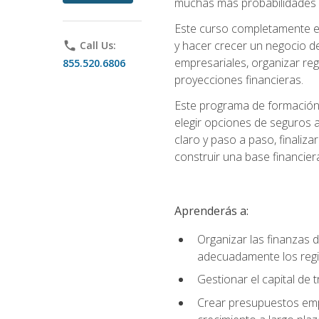
muchas más probabilidades de
Este curso completamente en
y hacer crecer un negocio de
phone
Call Us:
empresariales, organizar regis
855.520.6806
proyecciones financieras.
Este programa de formación 
elegir opciones de seguros 
claro y paso a paso, finaliz
construir una base financier
Aprenderás a:
Organizar las finanzas 
adecuadamente los regi
Gestionar el capital de
Crear presupuestos empr