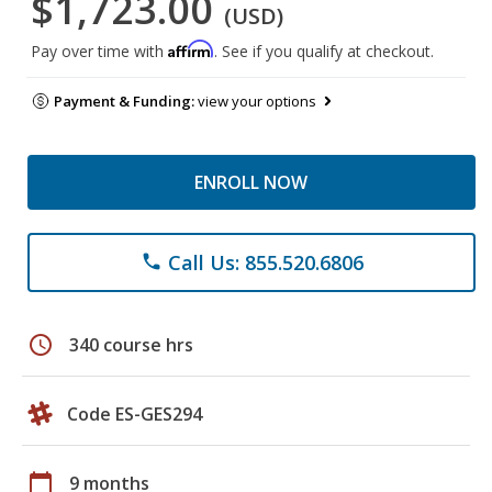
$1,723.00
(USD)
Affirm
Pay over time with
. See if you qualify at checkout.
Payment & Funding:
view your options
ENROLL NOW
Call Us: 855.520.6806
phone
schedule
340 course hrs
Code ES-GES294
calendar_today
9 months