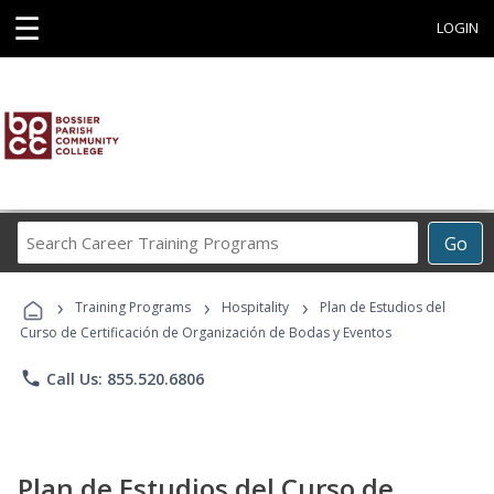
☰
LOGIN
Search
Go
Career
Training
›
›
›
Programs
Training Programs
Hospitality
Plan de Estudios del
Curso de Certificación de Organización de Bodas y Eventos
phone
Call Us: 855.520.6806
Plan de Estudios del Curso de