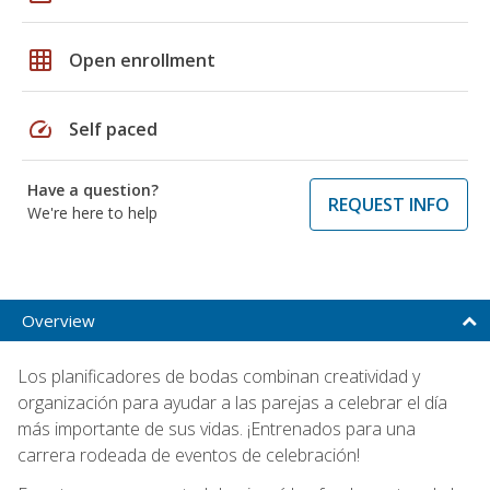
grid_on
Open enrollment
speed
Self paced
Have a question?
REQUEST INFO
We're here to help
Overview
Los planificadores de bodas combinan creatividad y
organización para ayudar a las parejas a celebrar el día
más importante de sus vidas. ¡Entrenados para una
carrera rodeada de eventos de celebración!